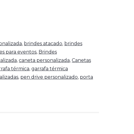
onalizada
,
brindes atacado
,
brindes
es para eventos
,
Brindes
alizada
,
caneta personalizada
,
Canetas
rrafa térmica
,
garrafa térmica
alizadas
,
pen drive personalizado
,
porta