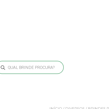
squisar
odutos
INÍCIO
/
DIVERSOS
/ BRINDES 