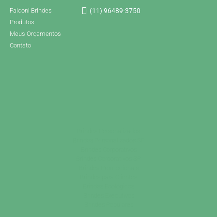
Falconi Brindes
(11) 96489-3750
Produtos
Meus Orçamentos
Contato
Brindes Personalizados
Brindes Personalizados SP
Brindes Corporativos
Brindes Corporativos SP
Brindes Promocionais
Brindes para Clientes
Brindes Ecológicos
Brindes Executivos
Brindes Populares