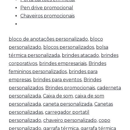
Pen drive promocional
Chaveiros promocionais
bloco de anotações personalizado
,
bloco
personalizado
,
blocos personalizados
,
bolsa
térmica personalizada
,
brindes atacado
,
brindes
corporativos
,
brindes empresariais
,
Brindes
femininos personalizados
,
brindes para
empresas
,
brindes para eventos
,
Brindes
personalizados
,
Brindes promocionais
,
caderneta
personalizada
,
Caixa de som
,
caixa de som
personalizada
,
caneta personalizada
,
Canetas
personalizadas
,
carregador portatil
personalizado
,
chaveiro personalizado
,
copo
personalizado
,
garrafa térmica
,
garrafa térmica