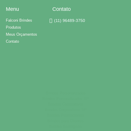
Menu
Contato
Falconi Brindes
(11) 96489-3750
Produtos
Meus Orçamentos
Contato
Brindes Personalizados
Brindes Personalizados SP
Brindes Corporativos
Brindes Corporativos SP
Brindes Promocionais
Brindes para Clientes
Brindes Ecológicos