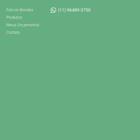
Falconi Brindes
(11) 96489-3750
Produtos
Meus Orçamentos
Contato
Brindes Personalizados
Brindes Personalizados SP
Brindes Corporativos
Brindes Corporativos SP
Brindes Promocionais
Brindes para Clientes
Brindes Ecológicos
Brindes Executivos
Brindes Populares