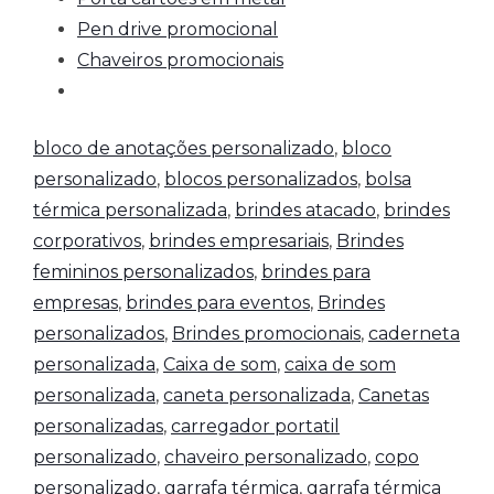
Pen drive promocional
Chaveiros promocionais
bloco de anotações personalizado
,
bloco
personalizado
,
blocos personalizados
,
bolsa
térmica personalizada
,
brindes atacado
,
brindes
corporativos
,
brindes empresariais
,
Brindes
femininos personalizados
,
brindes para
empresas
,
brindes para eventos
,
Brindes
personalizados
,
Brindes promocionais
,
caderneta
personalizada
,
Caixa de som
,
caixa de som
personalizada
,
caneta personalizada
,
Canetas
personalizadas
,
carregador portatil
personalizado
,
chaveiro personalizado
,
copo
personalizado
,
garrafa térmica
,
garrafa térmica