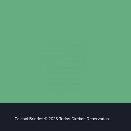
Brindes Personalizados
Brindes Personalizados SP
Brindes Corporativos
Brindes Corporativos SP
Brindes Promocionais
Brindes para Clientes
Brindes Ecológicos
Brindes Executivos
Brindes Populares
Falconi Brindes © 2023 Todos Direitos Reservados.