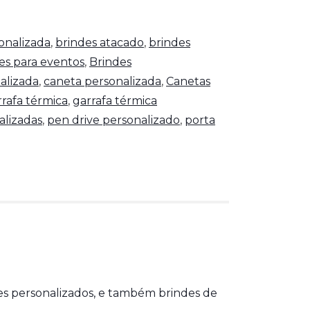
onalizada
,
brindes atacado
,
brindes
es para eventos
,
Brindes
alizada
,
caneta personalizada
,
Canetas
rrafa térmica
,
garrafa térmica
alizadas
,
pen drive personalizado
,
porta