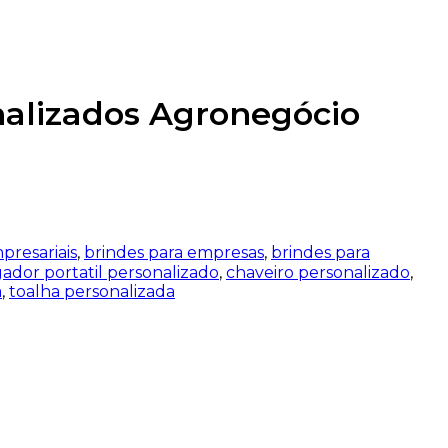
presariais
,
brindes para empresas
,
brindes para
ador portatil personalizado
,
chaveiro personalizado
,
a
,
toalha personalizada