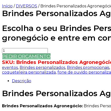
Início
/
DIVERSOS
/ Brindes Personalizados Agronegóci
Brindes Personalizados A
Escolha o seu Brindes Per
gronegócio e entre em co
Brindes
Personalizados
PEDIR ORÇAMENTO
Agronegócio
SKU:
Brindes Personalizados Agronegóci
quantidade
eventos
,
Brindes personalizados
,
Brindes promocionais
,
coqueteleira personalizada
,
fone de ouvido personaliz
Descrição
Brindes Personalizados A
Brindes Personalizados Agronegócio:
Brindes Perso