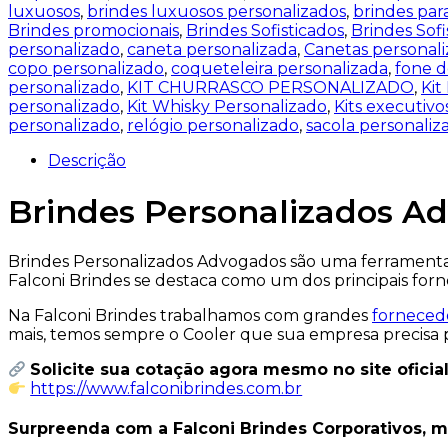
luxuosos
,
brindes luxuosos personalizados
,
brindes par
Brindes promocionais
,
Brindes Sofisticados
,
Brindes Sofi
personalizado
,
caneta personalizada
,
Canetas personali
copo personalizado
,
coqueteleira personalizada
,
fone d
personalizado
,
KIT CHURRASCO PERSONALIZADO
,
Kit
personalizado
,
Kit Whisky Personalizado
,
Kits executivo
personalizado
,
relógio personalizado
,
sacola personaliz
Descrição
Brindes Personalizados A
Brindes Personalizados Advogados são uma ferramenta 
Falconi Brindes se destaca como um dos principais for
Na Falconi Brindes trabalhamos com grandes
forneced
mais, temos sempre o Cooler que sua empresa precisa pa
Solicite sua cotação agora mesmo no site oficial
https://www.falconibrindes.com.br
Surpreenda com a Falconi Brindes Corporativos, ma