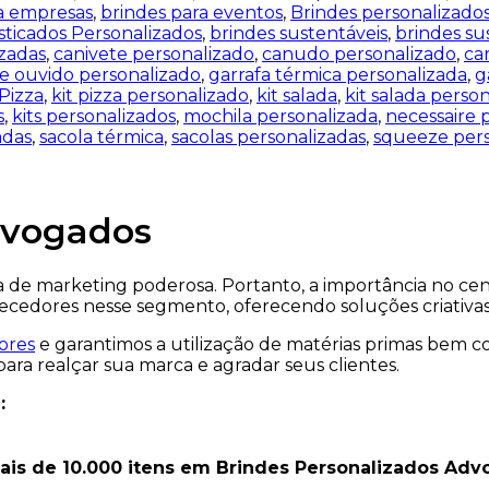
a empresas
,
brindes para eventos
,
Brindes personalizado
sticados Personalizados
,
brindes sustentáveis
,
brindes su
zadas
,
canivete personalizado
,
canudo personalizado
,
ca
e ouvido personalizado
,
garrafa térmica personalizada
,
g
 Pizza
,
kit pizza personalizado
,
kit salada
,
kit salada perso
s
,
kits personalizados
,
mochila personalizada
,
necessaire 
adas
,
sacola térmica
,
sacolas personalizadas
,
squeeze pers
dvogados
de marketing poderosa. Portanto, a importância no cená
necedores nesse segmento, oferecendo soluções criativas
ores
e garantimos a utilização de matérias primas bem 
ra realçar sua marca e agradar seus clientes.
:
is de 10.000 itens em Brindes Personalizados Advog