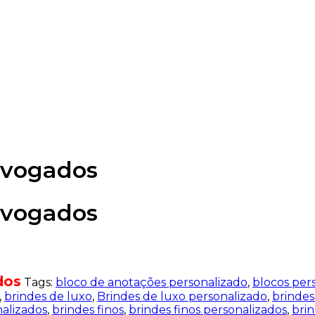
dvogados
dvogados
dos
Tags:
bloco de anotações personalizado
,
blocos per
,
brindes de luxo
,
Brindes de luxo personalizado
,
brindes
nalizados
,
brindes finos
,
brindes finos personalizados
,
bri