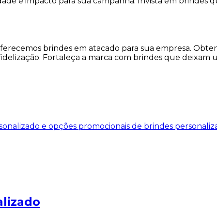
lidade e impacto para sua campanha. Invista em brinde
oferecemos brindes em atacado para sua empresa. Obten
s e fidelização. Fortaleça a marca com brindes que dei
alizado