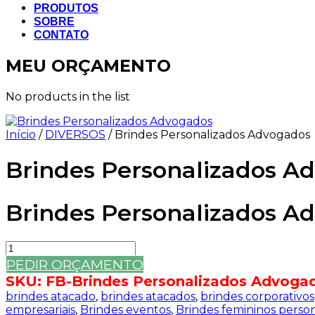
PRODUTOS
SOBRE
CONTATO
MEU ORÇAMENTO
No products in the list
Início
/
DIVERSOS
/ Brindes Personalizados Advogados
Brindes Personalizados A
Brindes Personalizados A
Brindes
Personalizados
PEDIR ORÇAMENTO
Advogados
SKU:
FB-Brindes Personalizados Advoga
quantidade
brindes atacado
,
brindes atacados
,
brindes corporativos
empresariais
,
Brindes eventos
,
Brindes femininos perso