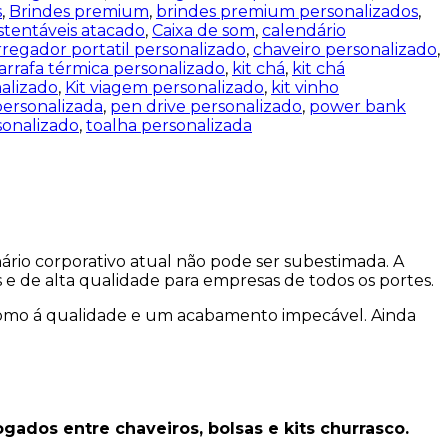
s
,
Brindes premium
,
brindes premium personalizados
,
stentáveis atacado
,
Caixa de som
,
calendário
rregador portatil personalizado
,
chaveiro personalizado
,
arrafa térmica personalizado
,
kit chá
,
kit chá
nalizado
,
Kit viagem personalizado
,
kit vinho
personalizada
,
pen drive personalizado
,
power bank
onalizado
,
toalha personalizada
rio corporativo atual não pode ser subestimada. A
 e de alta qualidade para empresas de todos os portes.
como á qualidade e um acabamento impecável. Ainda
ados entre chaveiros, bolsas e kits churrasco.