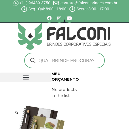
(11) 96489-3750
contato@falconibrindes.com.br
Seg - Qui: 8:00 - 18:00
Sexta: 8:00 - 17:00
MEU
ORÇAMENTO
No products
in the list
🔍