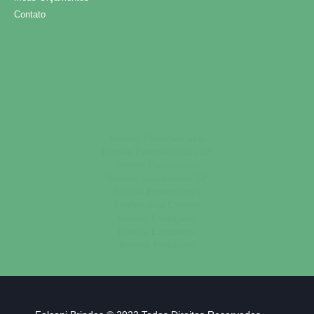
Contato
Brindes Personalizados
Brindes Personalizados SP
Brindes Corporativos
Brindes Corporativos SP
Brindes Promocionais
Brindes para Clientes
Brindes Ecológicos
Brindes Executivos
Brindes Populares