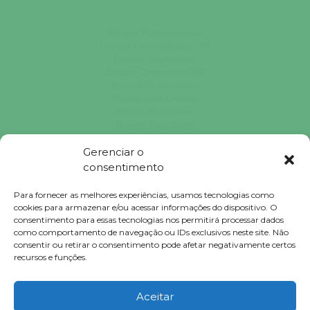
Brindes Personalizados
Brindes Personalizados SP
Brindes Corporativos
Brindes Corporativos SP
Brindes Promocionais
Brindes para Clientes
Brindes Ecológicos
Brindes Executivos
Brindes Populares
Gerenciar o
consentimento
Para fornecer as melhores experiências, usamos tecnologias como
Falconi Brindes © 2023 Todos Direitos Reservados.
cookies para armazenar e/ou acessar informações do dispositivo. O
consentimento para essas tecnologias nos permitirá processar dados
como comportamento de navegação ou IDs exclusivos neste site. Não
consentir ou retirar o consentimento pode afetar negativamente certos
recursos e funções.
Clique agora e confira !
Ir para o WhatsApp
Aceitar