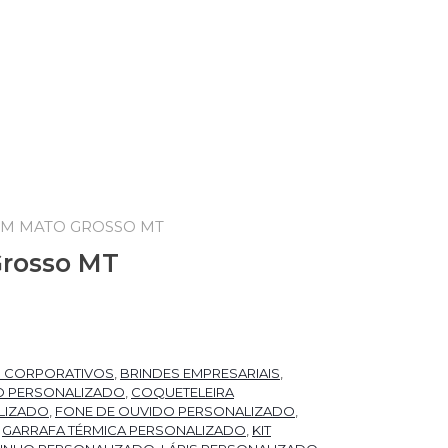
EM MATO GROSSO MT
Grosso MT
S CORPORATIVOS
,
BRINDES EMPRESARIAIS
,
O PERSONALIZADO
,
COQUETELEIRA
LIZADO
,
FONE DE OUVIDO PERSONALIZADO
,
,
GARRAFA TÉRMICA PERSONALIZADO
,
KIT