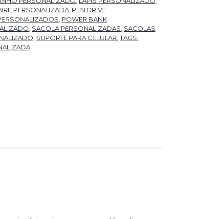
 VINHO PERSONALIZADO
,
LÁPIS PERSONALIZADO
,
IRE PERSONALIZADA
,
PEN DRIVE
PERSONALIZADOS
,
POWER BANK
ALIZADO
,
SACOLA PERSONALIZADAS
,
SACOLAS
NALIZADO
,
SUPORTE PARA CELULAR
,
TAGS:
NALIZADA