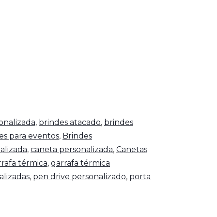
onalizada
,
brindes atacado
,
brindes
es para eventos
,
Brindes
alizada
,
caneta personalizada
,
Canetas
rrafa térmica
,
garrafa térmica
alizadas
,
pen drive personalizado
,
porta