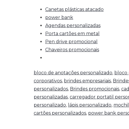
Canetas plásticas atacado
power bank
Agendas personalizadas
Porta cartões em metal
Pen drive promocional
Chaveiros promocionais
bloco de anotações personalizado
,
bloco 
corporativos
,
brindes empresariais
,
Brinde
personalizados
,
Brindes promocionais
,
cad
personalizadas
,
carregador portatil perso
personalizado
,
lápis personalizado
,
mochil
cartões personalizados
,
power bank perso