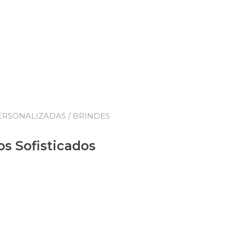
ERSONALIZADAS
/ BRINDES
S
os Sofisticados
dos quantidade