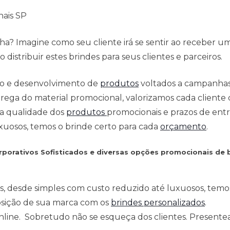
nais SP
a? Imagine como seu cliente irá se sentir ao receber u
distribuir estes brindes para seus clientes e parceiros.
ção e desenvolvimento de
produtos
voltados a campanha
ega do material promocional, valorizamos cada cliente c
 a qualidade dos
produtos
promocionais e prazos de entr
xuosos, temos o brinde certo para cada
orçamento
.
rporativos Sofisticados
e
diversas opções promocionais de b
s, desde simples com custo reduzido até luxuosos, temo
osição de sua marca com os
brindes personalizados
.
 online. Sobretudo não se esqueça dos clientes. Present