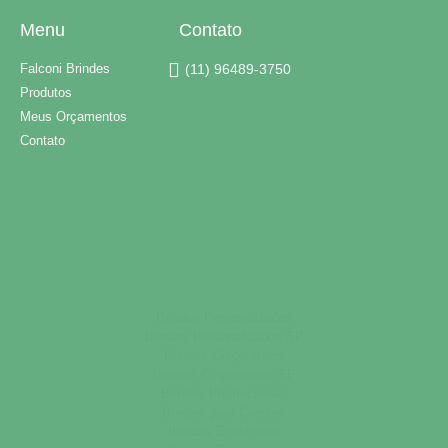
Menu
Contato
Falconi Brindes
(11) 96489-3750
Produtos
Meus Orçamentos
Contato
Brindes Personalizados
Brindes Personalizados SP
Brindes Corporativos
Brindes Corporativos SP
Brindes Promocionais
Brindes para Clientes
Brindes Ecológicos