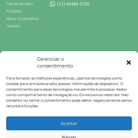
Falconi Brindes
(11) 96489-3750
Produtos
Meus Orçamentos
Contato
Gerenciar o
consentimento
Para fornecer as melhores experiências, usamos tecnologias como
Brindes Personalizados
cookies para armazenar e/ou acessar informações do dispositivo. O
Brindes Personalizados SP
consentimento para essas tecnologias nos permitirá processar dados
Brindes Corporativos
como comportamento de navegação ou IDs exclusivos neste site. Não
Brindes Corporativos SP
consentir ou retirar o consentimento pode afetar negativamente certos
Brindes Promocionais
recursos e funções.
Brindes para Clientes
Brindes Ecológicos
Brindes Executivos
Aceitar
Brindes Populares
Negar