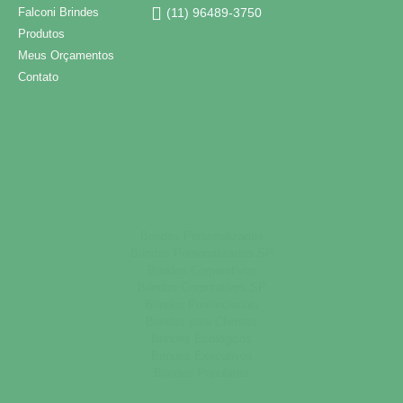
Falconi Brindes
(11) 96489-3750
Produtos
Meus Orçamentos
Contato
Brindes Personalizados
Brindes Personalizados SP
Brindes Corporativos
Brindes Corporativos SP
Brindes Promocionais
Brindes para Clientes
Brindes Ecológicos
Brindes Executivos
Brindes Populares