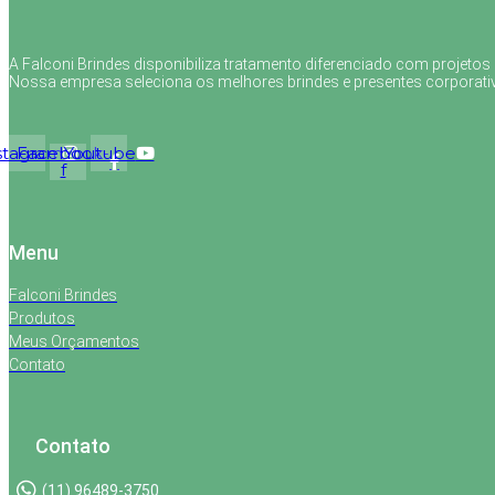
A Falconi Brindes disponibiliza tratamento diferenciado com projetos
Nossa empresa seleciona os melhores brindes e presentes corporati
stagram
Facebook-
Youtube
f
Menu
Falconi Brindes
Produtos
Meus Orçamentos
Contato
Contato
(11) 96489-3750