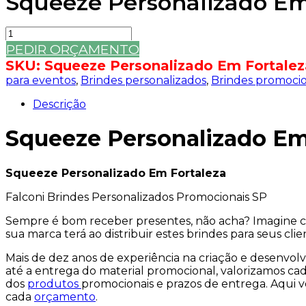
Squeeze Personalizado Em
Squeeze
Personalizado
PEDIR ORÇAMENTO
Em
SKU:
Squeeze Personalizado Em Fortalez
Fortaleza
para eventos
,
Brindes personalizados
,
Brindes promocio
quantidade
Descrição
Squeeze Personalizado Em
Squeeze Personalizado Em Fortaleza
Falconi Brindes Personalizados Promocionais SP
Sempre é bom receber presentes, não acha? Imagine co
sua marca terá ao distribuir estes brindes para seus clie
Mais de dez anos de experiência na criação e desenvol
até a entrega do material promocional, valorizamos cad
dos
produtos
promocionais e prazos de entrega. Aqui v
cada
orçamento
.