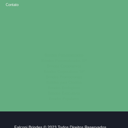
Contato
Brindes Personalizados
Brindes Personalizados SP
Brindes Corporativos
Brindes Corporativos SP
Brindes Promocionais
Brindes para Clientes
Brindes Ecológicos
Brindes Executivos
Brindes Populares
Falconi Brindes © 2023 Todos Direitos Reservados.