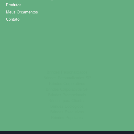
Produtos
Meus Orçamentos
Contato
Brindes Personalizados
Brindes Personalizados SP
Brindes Corporativos
Brindes Corporativos SP
Brindes Promocionais
Brindes para Clientes
Brindes Ecológicos
Brindes Executivos
Brindes Populares