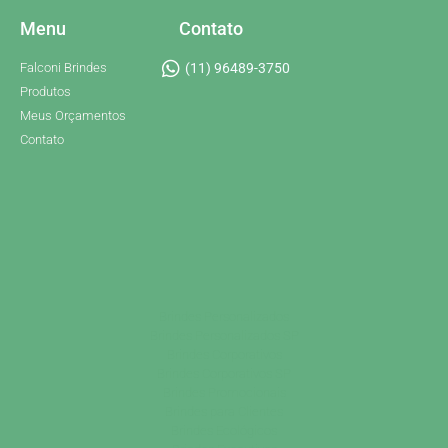
Menu
Contato
Falconi Brindes
(11) 96489-3750
Produtos
Meus Orçamentos
Contato
Brindes Personalizados
Brindes Personalizados SP
Brindes Corporativos
Brindes Corporativos SP
Brindes Promocionais
Brindes para Clientes
Brindes Ecológicos