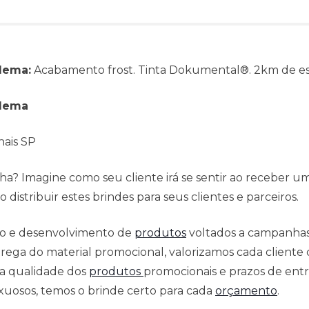
dema:
Acabamento frost. Tinta Dokumental®. 2km de esc
adema
nais SP
a? Imagine como seu cliente irá se sentir ao receber u
distribuir estes brindes para seus clientes e parceiros.
ção e desenvolvimento de
produtos
voltados a campanha
ega do material promocional, valorizamos cada cliente c
 a qualidade dos
produtos
promocionais e prazos de entr
xuosos, temos o brinde certo para cada
orçamento
.