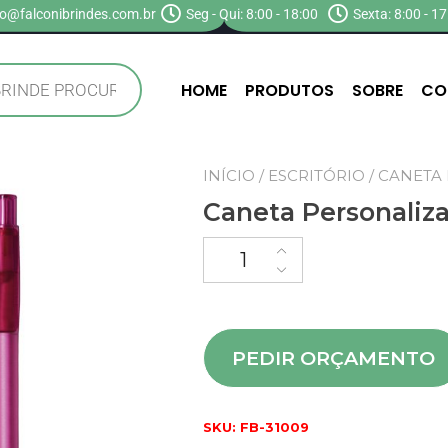
o@falconibrindes.com.br
Seg - Qui: 8:00 - 18:00
Sexta: 8:00 - 17
HOME
PRODUTOS
SOBRE
CO
INÍCIO
/
ESCRITÓRIO
/ CANETA
Caneta Personaliz
PEDIR ORÇAMENTO
SKU:
FB-31009