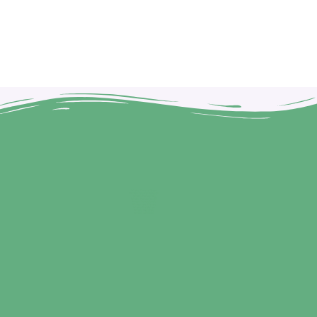
Brindes Personalizados
Brindes Personalizados SP
Brindes Corporativos
Brindes Corporativos SP
Brindes Promocionais
Brindes para Clientes
Brindes Ecológicos
Brindes Executivos
Brindes Populares