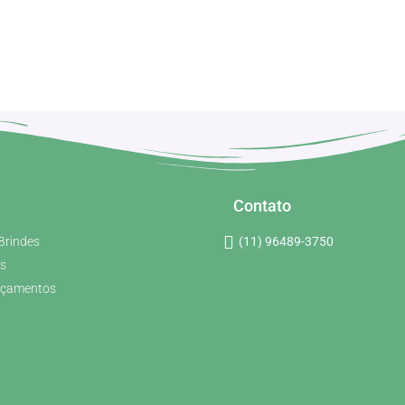
Contato
Brindes
(11) 96489-3750
s
rçamentos