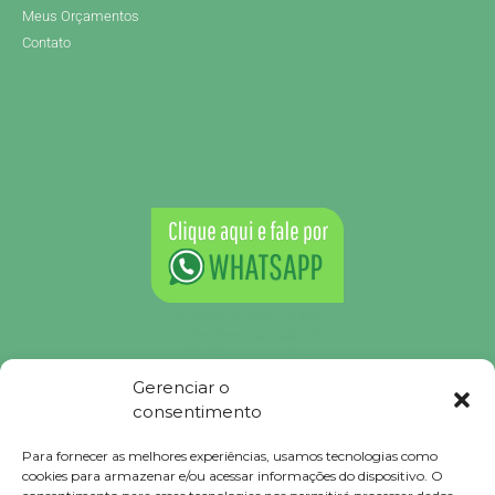
Meus Orçamentos
Contato
Brindes Personalizados
Brindes Personalizados SP
Brindes Corporativos
Brindes Corporativos SP
Gerenciar o
Brindes Promocionais
consentimento
Brindes para Clientes
Brindes Ecológicos
Para fornecer as melhores experiências, usamos tecnologias como
Brindes Executivos
cookies para armazenar e/ou acessar informações do dispositivo. O
Brindes Populares