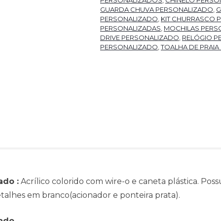
GUARDA CHUVA PERSONALIZADO
,
G
PERSONALIZADO
,
KIT CHURRASCO
PERSONALIZADAS
,
MOCHILAS PERS
DRIVE PERSONALIZADO
,
RELÓGIO P
PERSONALIZADO
,
TOALHA DE PRAIA
ado :
Acrílico colorido com wire-o e caneta plástica. Po
etalhes em branco(acionador e ponteira prata).
cado