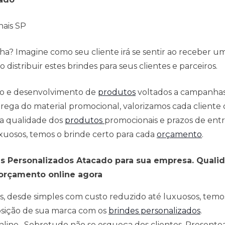
nais SP
a? Imagine como seu cliente irá se sentir ao receber u
distribuir estes brindes para seus clientes e parceiros.
ção e desenvolvimento de
produtos
voltados a campanha
ega do material promocional, valorizamos cada cliente c
 a qualidade dos
produtos
promocionais e prazos de entr
xuosos, temos o brinde certo para cada
orçamento
.
s Personalizados Atacado para sua empresa. Quali
 orçamento online agora
s, desde simples com custo reduzido até luxuosos, temo
osição de sua marca com os
brindes personalizados
.
 online. Sobretudo não se esqueça dos clientes. Present