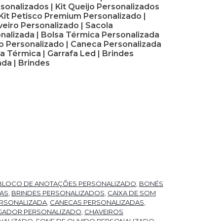
rsonalizados | Kit Queijo Personalizados
| Kit Petisco Premium Personalizado |
eiro Personalizado | Sacola
onalizada | Bolsa Térmica Personalizada
o Personalizado | Caneca Personalizada
a Térmica | Garrafa Led | Brindes
da | Brindes
BLOCO DE ANOTAÇÕES PERSONALIZADO
,
BONÉS
RAS
,
BRINDES PERSONALIZADOS
,
CAIXA DE SOM
RSONALIZADA
,
CANECAS PERSONALIZADAS
,
GADOR PERSONALIZADO
,
CHAVEIROS
NALIZADO
,
FONE DE OUVIDO PERSONALIZADO
,