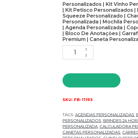
Personalizados | Kit Vinho Pe
| Kit Petisco Personalizados 
Squeeze Personalizado | Chav
Personalizada | Mochila Pers
| Agenda Personalizada | Cop
| Bloco De Anotações | Garraf
Premium | Caneta Personaliza
PEDIR ORÇAMENTO
SKU:
FB-11193
TAGS:
AGENDAS PERSONALIZADAS
,
PERSONALIZADOS
,
BRINDES 24 HO
PERSONALIZADA
,
CALCULADORA PE
CANETAS PERSONALIZADAS
,
CARRE
PERSONALIZADOS
,
CHINELO PERSO