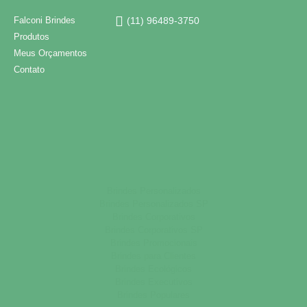
Falconi Brindes
(11) 96489-3750
Produtos
Meus Orçamentos
Contato
Brindes Personalizados
Brindes Personalizados SP
Brindes Corporativos
Brindes Corporativos SP
Brindes Promocionais
Brindes para Clientes
Brindes Ecológicos
Brindes Executivos
Brindes Populares