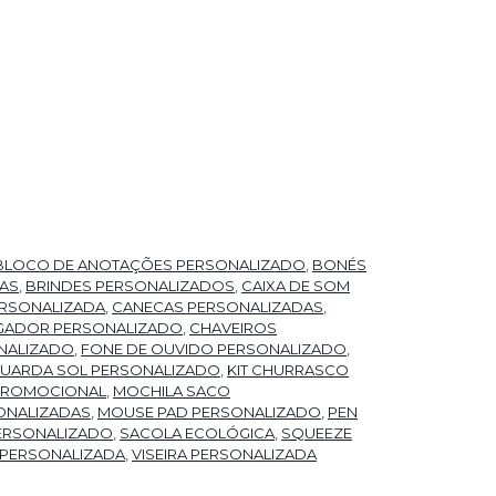
dade
BLOCO DE ANOTAÇÕES PERSONALIZADO
,
BONÉS
RAS
,
BRINDES PERSONALIZADOS
,
CAIXA DE SOM
RSONALIZADA
,
CANECAS PERSONALIZADAS
,
GADOR PERSONALIZADO
,
CHAVEIROS
NALIZADO
,
FONE DE OUVIDO PERSONALIZADO
,
UARDA SOL PERSONALIZADO
,
KIT CHURRASCO
 PROMOCIONAL
,
MOCHILA SACO
ONALIZADAS
,
MOUSE PAD PERSONALIZADO
,
PEN
ERSONALIZADO
,
SACOLA ECOLÓGICA
,
SQUEEZE
 PERSONALIZADA
,
VISEIRA PERSONALIZADA