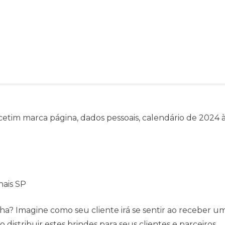
etim marca página, dados pessoais, calendário de 2024 
nais SP
a? Imagine como seu cliente irá se sentir ao receber u
distribuir estes brindes para seus clientes e parceiros.