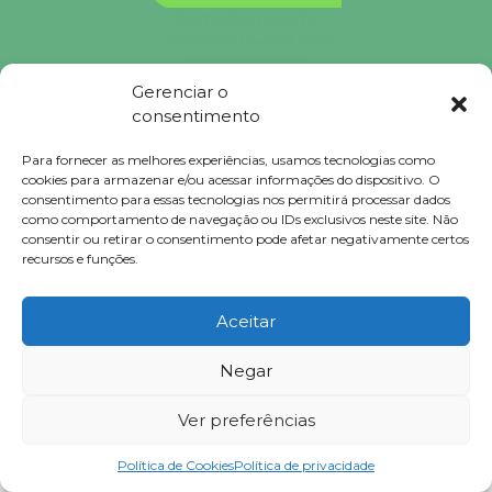
Brindes Personalizados
Brindes Personalizados SP
Brindes Corporativos
Brindes Corporativos SP
Gerenciar o
Brindes Promocionais
consentimento
Brindes para Clientes
Brindes Ecológicos
Para fornecer as melhores experiências, usamos tecnologias como
Brindes Executivos
cookies para armazenar e/ou acessar informações do dispositivo. O
Brindes Populares
consentimento para essas tecnologias nos permitirá processar dados
como comportamento de navegação ou IDs exclusivos neste site. Não
consentir ou retirar o consentimento pode afetar negativamente certos
recursos e funções.
Falconi
Brindes © 2023 Todos Direitos Reservados.
Aceitar
Negar
Clique para tirar dúvidas ou solicitar orçamento!
Ir para o WhatsApp
Ver preferências
Política de Cookies
Política de privacidade