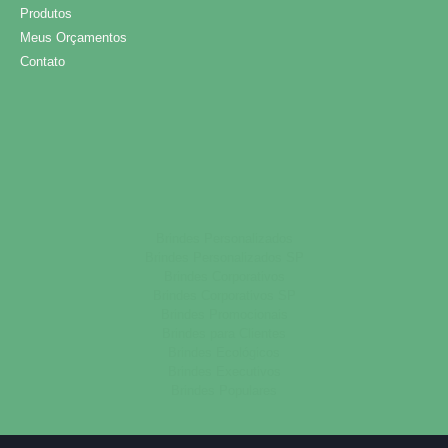
Produtos
Meus Orçamentos
Contato
Brindes Personalizados
Brindes Personalizados SP
Brindes Corporativos
Brindes Corporativos SP
Brindes Promocionais
Brindes para Clientes
Brindes Ecológicos
Brindes Executivos
Brindes Populares