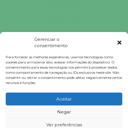
Brindes Corporativos
Brindes Corporativos SP
Brindes Promocionais
Brindes para Clientes
Brindes Ecológicos
Brindes Executivos
Brindes Populares
Gerenciar o
consentimento
Falconi
Para fornecer as melhores experiências, usamos tecnologias como
Brindes © 2023 Todos Direitos Reservados.
cookies para armazenar e/ou acessar informações do dispositivo. O
consentimento para essas tecnologias nos permitirá processar dados
como comportamento de navegação ou IDs exclusivos neste site. Não
consentir ou retirar o consentimento pode afetar negativamente certos
recursos e funções.
Clique para tirar dúvidas ou solicitar orçamento!
Ir para o WhatsApp
Aceitar
Negar
Ver preferências