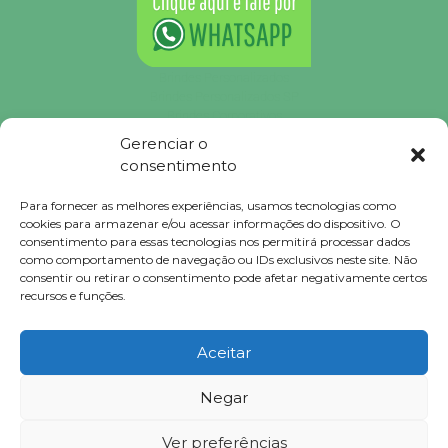
Brindes Personalizados
Brindes Personalizados SP
Brindes Corporativos
Brindes Corporativos SP
Gerenciar o
Brindes Promocionais
consentimento
Brindes para Clientes
Brindes Ecológicos
Para fornecer as melhores experiências, usamos tecnologias como
Brindes Executivos
cookies para armazenar e/ou acessar informações do dispositivo. O
Brindes Populares
consentimento para essas tecnologias nos permitirá processar dados
como comportamento de navegação ou IDs exclusivos neste site. Não
consentir ou retirar o consentimento pode afetar negativamente certos
recursos e funções.
Falconi
Brindes © 2023 Todos Direitos Reservados.
Aceitar
Negar
Clique para tirar dúvidas ou solicitar orçamento!
Ir para o WhatsApp
Ver preferências