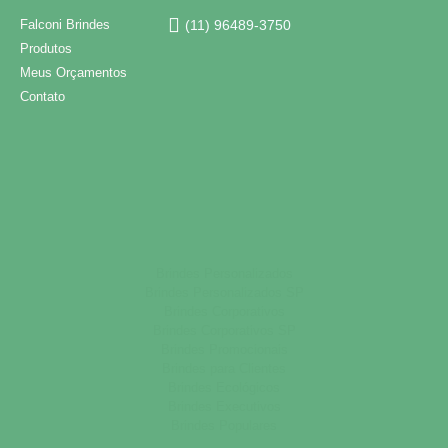
Falconi Brindes
(11) 96489-3750
Produtos
Meus Orçamentos
Contato
Brindes Personalizados
Brindes Personalizados SP
Brindes Corporativos
Brindes Corporativos SP
Brindes Promocionais
Brindes para Clientes
Brindes Ecológicos
Brindes Executivos
Brindes Populares