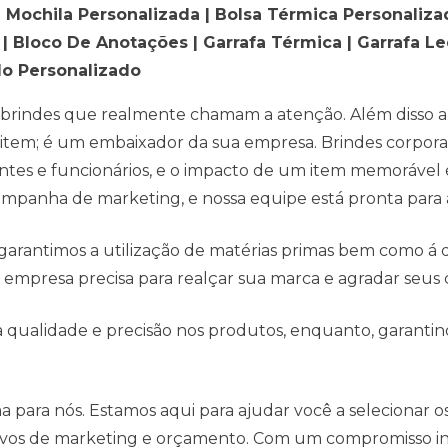
| Mochila Personalizada | Bolsa Térmica Personaliz
| Bloco De Anotações | Garrafa Térmica | Garrafa L
do Personalizado
m brindes que realmente chamam a atenção. Além disso 
item; é um embaixador da sua empresa. Brindes corpor
ientes e funcionários, e o impacto de um item memorável 
ampanha de marketing, e nossa equipe está pronta para 
arantimos a utilização de matérias primas bem como á
 empresa precisa para realçar sua marca e agradar seus c
qualidade e precisão nos produtos, enquanto, garantind
ma para nós. Estamos aqui para ajudar você a selecionar 
tivos de marketing e orçamento. Com um compromisso in