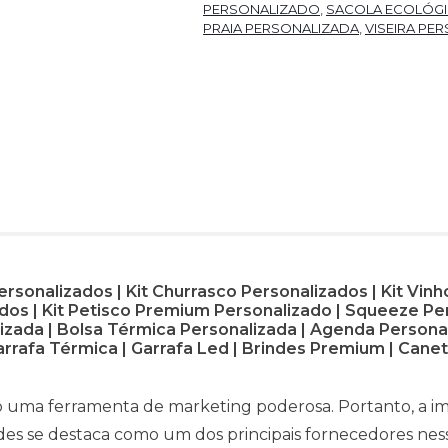
PERSONALIZADO
,
SACOLA ECOLÓG
PRAIA PERSONALIZADA
,
VISEIRA PE
onalizados | Kit Churrasco Personalizados | Kit Vinho
ados | Kit Petisco Premium Personalizado | Squeeze Pe
lizada | Bolsa Térmica Personalizada | Agenda Persona
rrafa Térmica | Garrafa Led | Brindes Premium | Caneta
o uma ferramenta de marketing poderosa. Portanto, a im
ndes se destaca como um dos principais fornecedores ne