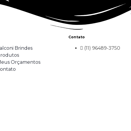
Contato
alconi Brindes
(11) 96489-3750
rodutos
eus Orçamentos
ontato