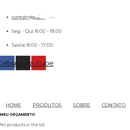
(11) 96489-3750
contato@falconibrindes.com.br
Seg - Qui: 8:00 - 18:00
Sexta: 8:00 - 17:00
cebook
Instagram
Youtube
HOME
PRODUTOS
SOBRE
CONTATO
MEU ORÇAMENTO
No products in the list