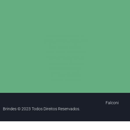
Brindes Personalizados
Brindes Personalizados SP
Brindes Corporativos
Brindes Corporativos SP
Brindes Promocionais
Brindes para Clientes
Brindes Ecológicos
Brindes Executivos
Brindes Populares
Falconi
Brindes © 2023 Todos Direitos Reservados.